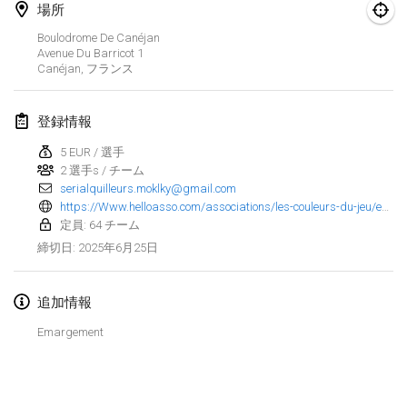
2025年1月25日
|
フランス
場所
Boulodrome De Canéjan
2025年2月
Avenue Du Barricot
1
Canéjan
,
フランス
US Mölkky Winter
2025年2月7日
|
アメリカ合衆国
登録情報
5 EUR / 選手
Open des vendanges tardives
2 選手s / チーム
2025年2月8日
|
フランス
serialquilleurs.moklky@gmail.com
https://Www.helloasso.com/associations/les-couleurs-du-jeu/evenements/tournoi-molkky
Indoor de la CASAS
定員: 64 チーム
2025年2月15日
|
フランス
2025年6月25日
締切日
:
SM HalliMölkky - Finnish Championship
追加情報
2025年2月15日
|
フィンランド
Emargement
Warm-up EM Indoor
リストを表示
2025年2月28日
|
チェコ
表示中
241
トーナメント
監修:
Mölkk Your World