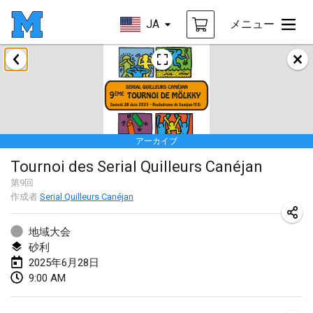
JA
メニュー
2025年1月
Tournoi Mixte ASPTTOM
2025年1月18日
|
フランス
アーカイブ
Indoor Polish Open 2025 - Singles
Tournoi des Serial Quilleurs Canéjan
2025年1月18日
|
ポーランド
第
9
回
作成者
Serial Quilleurs Canéjan
Tournoi de St Max
2025年1月19日
|
フランス
地域大会
砂利
Indoor Polish Open 2025 - Doubles
2025年6月28日
2025年1月19日
|
ポーランド
9:00 AM
Tournoi de Mölkky - Lesfous Dubâtonvaigeois