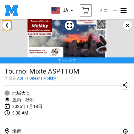
JA
メニュー
2025年1月
Tournoi Mixte ASPTTOM
2025年1月18日
|
フランス
アーカイブ
Indoor Polish Open 2025 - Singles
Tournoi Mixte ASPTTOM
2025年1月18日
|
ポーランド
作成者
ASPTT Orléans Mölkky
Tournoi de St Max
2025年1月19日
|
フランス
地域大会
屋内 - 砂利
Indoor Polish Open 2025 - Doubles
2025年1月18日
9:30 AM
2025年1月19日
|
ポーランド
Tournoi de Mölkky - Lesfous Dubâtonvaigeois
場所