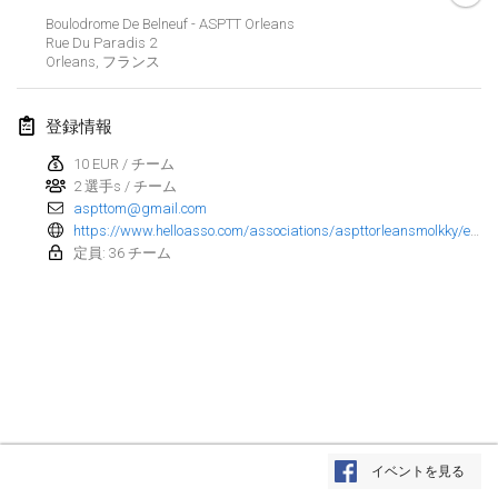
2025年1月25日
|
フランス
Boulodrome De Belneuf - ASPTT Orleans
Rue Du Paradis
2
Orleans
,
フランス
2025年2月
US Mölkky Winter
登録情報
2025年2月7日
|
アメリカ合衆国
10 EUR / チーム
2 選手s / チーム
Open des vendanges tardives
aspttom@gmail.com
2025年2月8日
|
フランス
https://www.helloasso.com/associations/aspttorleansmolkky/evenements/tournoi-mixte-2025?fbclid=IwY2xjawGkSOFleHRuA2FlbQIxMQABHSes_iAEHGeQdm5G1TzAtO-9l9yoL5yk1vC8OEtj797B8gmWBsw2C7RuEA_aem_6cDyZzCokELJ18gRVO505Q
定員: 36 チーム
Indoor de la CASAS
2025年2月15日
|
フランス
SM HalliMölkky - Finnish Championship
2025年2月15日
|
フィンランド
Warm-up EM Indoor
リストを表示
2025年2月28日
|
チェコ
イベントを見る
表示中
241
トーナメント
監修:
Mölkk Your World