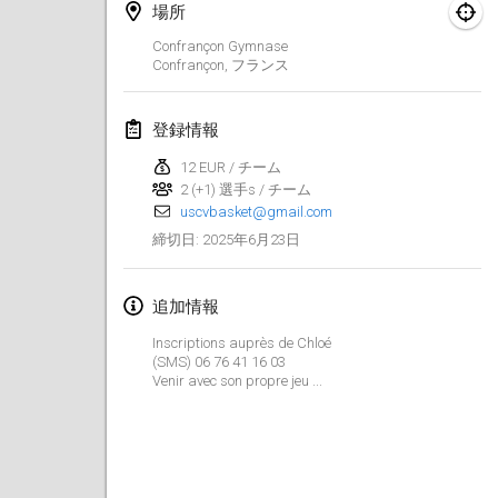
2025年1月25日
|
フランス
場所
Confrançon Gymnase
2025年2月
Confrançon
,
フランス
US Mölkky Winter
登録情報
2025年2月7日
|
アメリカ合衆国
12 EUR / チーム
2 (+1) 選手s / チーム
Open des vendanges tardives
uscvbasket@gmail.com
2025年2月8日
|
フランス
2025年6月23日
締切日
:
Indoor de la CASAS
2025年2月15日
|
フランス
追加情報
Inscriptions auprès de Chloé
SM HalliMölkky - Finnish Championship
(SMS) 06 76 41 16 03
2025年2月15日
|
フィンランド
Venir avec son propre jeu ...
Warm-up EM Indoor
2025年2月28日
|
チェコ