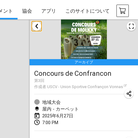
メント
協会
アプリ
このサイトについて
2025年1月
Tournoi Mixte ASPTTOM
2025年1月18日
|
フランス
アーカイブ
Indoor Polish Open 2025 - Singles
Concours de Confrancon
2025年1月18日
|
ポーランド
第
3
回
作成者
USCV - Union Sportive Confrançon Vonnas
Tournoi de St Max
2025年1月19日
|
フランス
地域大会
屋内 - カーペット
Indoor Polish Open 2025 - Doubles
2025年6月27日
2025年1月19日
|
ポーランド
7:00 PM
Tournoi de Mölkky - Lesfous Dubâtonvaigeois