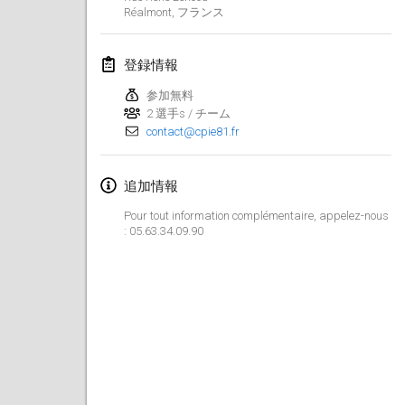
2025年1月25日
|
フランス
Réalmont
,
フランス
2025年2月
登録情報
US Mölkky Winter
参加無料
2025年2月7日
|
アメリカ合衆国
2 選手s / チーム
contact@cpie81.fr
Open des vendanges tardives
2025年2月8日
|
フランス
追加情報
Pour tout information complémentaire, appelez-nous
Indoor de la CASAS
: 05.63.34.09.90
2025年2月15日
|
フランス
SM HalliMölkky - Finnish Championship
2025年2月15日
|
フィンランド
Warm-up EM Indoor
2025年2月28日
|
チェコ