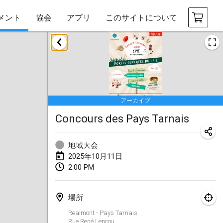
メント
協会
アプリ
このサイトについて
2025年1月
Tournoi Mixte ASPTTOM
2025年1月18日
|
フランス
アーカイブ
Indoor Polish Open 2025 - Singles
Concours des Pays Tarnais
2025年1月18日
|
ポーランド
Tournoi de St Max
地域大会
2025年1月19日
|
フランス
2025年10月11日
2:00 PM
Indoor Polish Open 2025 - Doubles
2025年1月19日
|
ポーランド
場所
Tournoi de Mölkky - Lesfous Dubâtonvaigeois
Realmont - Pays Tarnais
Rue René Lencou