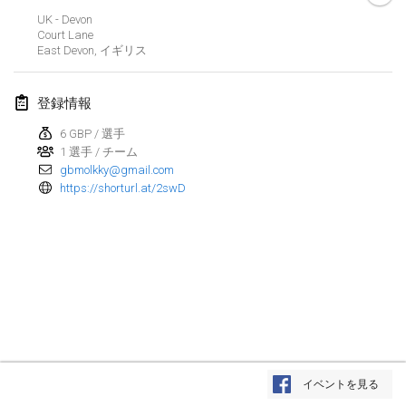
2025年1月25日
|
フランス
UK - Devon
Court Lane
East Devon
,
イギリス
2025年2月
US Mölkky Winter
登録情報
2025年2月7日
|
アメリカ合衆国
6 GBP / 選手
1 選手 / チーム
Open des vendanges tardives
gbmolkky@gmail.com
2025年2月8日
|
フランス
https://shorturl.at/2swD
Indoor de la CASAS
2025年2月15日
|
フランス
SM HalliMölkky - Finnish Championship
2025年2月15日
|
フィンランド
Warm-up EM Indoor
リストを表示
2025年2月28日
|
チェコ
イベントを見る
表示中
241
トーナメント
監修:
Mölkk Your World