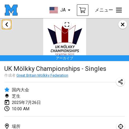
JA
メニュー
2025年1月
Tournoi Mixte ASPTTOM
2025年1月18日
|
フランス
アーカイブ
Indoor Polish Open 2025 - Singles
UK Mölkky Championships - Singles
2025年1月18日
|
ポーランド
作成者
Great Britain Mölkky Federation
Tournoi de St Max
2025年1月19日
|
フランス
国内大会
芝生
Indoor Polish Open 2025 - Doubles
2025年7月26日
10:00 AM
2025年1月19日
|
ポーランド
Tournoi de Mölkky - Lesfous Dubâtonvaigeois
場所