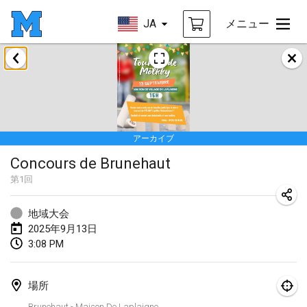
JA
メニュー
2025年1月
Tournoi Mixte ASPTTOM
2025年1月18日
|
フランス
アーカイブ
Indoor Polish Open 2025 - Singles
Concours de Brunehaut
2025年1月18日
|
ポーランド
第
1
回
Tournoi de St Max
2025年1月19日
|
フランス
地域大会
2025年9月13日
Indoor Polish Open 2025 - Doubles
3:08 PM
2025年1月19日
|
ポーランド
場所
Tournoi de Mölkky - Lesfous Dubâtonvaigeois
Brunehaut - Maison De Laplaigne