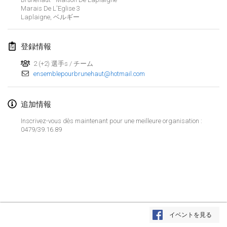
2025年1月25日
|
フランス
Marais De L'Eglise
3
Laplaigne
,
ベルギー
2025年2月
登録情報
US Mölkky Winter
2025年2月7日
|
アメリカ合衆国
2 (+2) 選手s / チーム
ensemblepourbrunehaut@hotmail.com
Open des vendanges tardives
2025年2月8日
|
フランス
追加情報
Inscrivez-vous dès maintenant pour une meilleure organisation :
Indoor de la CASAS
0479/39.16.89
2025年2月15日
|
フランス
SM HalliMölkky - Finnish Championship
2025年2月15日
|
フィンランド
Warm-up EM Indoor
リストを表示
2025年2月28日
|
チェコ
イベントを見る
表示中
241
トーナメント
監修:
Mölkk Your World