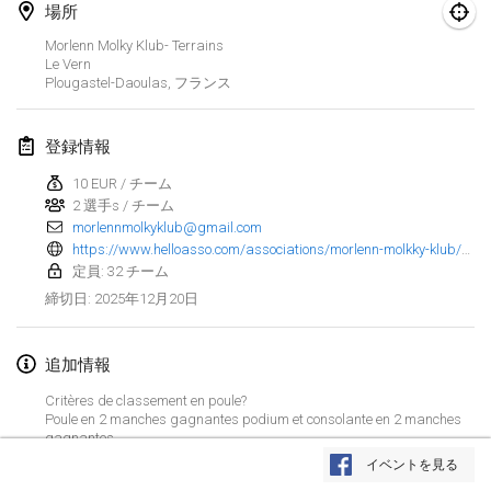
2025年1月25日
|
フランス
場所
Morlenn Molky Klub- Terrains
2025年2月
Le Vern
Plougastel-Daoulas
,
フランス
US Mölkky Winter
2025年2月7日
|
アメリカ合衆国
登録情報
10 EUR / チーム
Open des vendanges tardives
2 選手s / チーム
2025年2月8日
|
フランス
morlennmolkyklub@gmail.com
https://www.helloasso.com/associations/morlenn-molkky-klub/evenements/tournoi-de-molkky-l-entre-deux-2eme-edition
Indoor de la CASAS
定員: 32 チーム
2025年2月15日
|
フランス
2025年12月20日
締切日
:
SM HalliMölkky - Finnish Championship
追加情報
2025年2月15日
|
フィンランド
Critères de classement en poule?
Poule en 2 manches gagnantes podium et consolante en 2 manches
Warm-up EM Indoor
リストを表示
gagnantes
2025年2月28日
|
チェコ
(Pas sur encore à 100%)
イベントを見る
表示中
241
トーナメント
監修:
Mölkk Your World