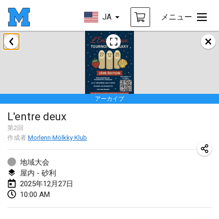
JA
メニュー
2025年1月
Tournoi Mixte ASPTTOM
2025年1月18日
|
フランス
アーカイブ
Indoor Polish Open 2025 - Singles
L'entre deux
2025年1月18日
|
ポーランド
第
2
回
作成者
Morlenn Mölkky Klub
Tournoi de St Max
2025年1月19日
|
フランス
地域大会
屋内 - 砂利
Indoor Polish Open 2025 - Doubles
2025年12月27日
2025年1月19日
|
ポーランド
10:00 AM
Tournoi de Mölkky - Lesfous Dubâtonvaigeois