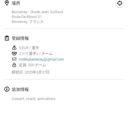
2025年1月25日
|
フランス
場所
Bessenay - Stade Jean Guilloud
2025年2月
Route De Bibost
31
Bessenay
,
フランス
US Mölkky Winter
2025年2月7日
|
アメリカ合衆国
登録情報
5 EUR / 選手
Open des vendanges tardives
2 (+1) 選手s / チーム
2025年2月8日
|
フランス
molkkybesenay@gmail.com
定員: 200 チーム
Indoor de la CASAS
2025年6月27日
締切日
:
2025年2月15日
|
フランス
追加情報
SM HalliMölkky - Finnish Championship
2025年2月15日
|
フィンランド
Concert, snack, animations
Warm-up EM Indoor
リストを表示
2025年2月28日
|
チェコ
表示中
241
トーナメント
監修:
Mölkk Your World