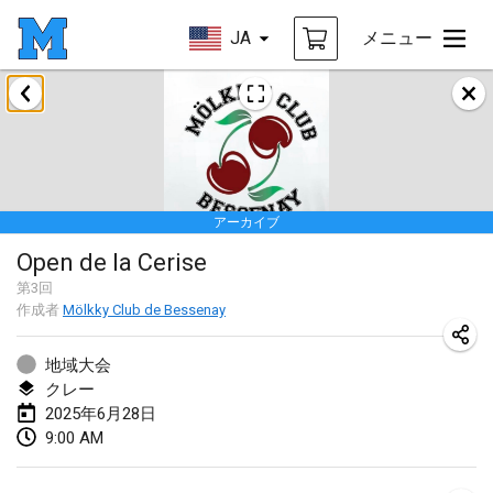
JA
メニュー
2025年1月
Tournoi Mixte ASPTTOM
2025年1月18日
|
フランス
アーカイブ
Indoor Polish Open 2025 - Singles
Open de la Cerise
2025年1月18日
|
ポーランド
第
3
回
作成者
Mölkky Club de Bessenay
Tournoi de St Max
2025年1月19日
|
フランス
地域大会
クレー
Indoor Polish Open 2025 - Doubles
2025年6月28日
2025年1月19日
|
ポーランド
9:00 AM
Tournoi de Mölkky - Lesfous Dubâtonvaigeois