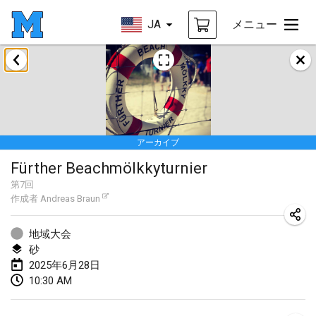
JA
メニュー
2025年1月
Tournoi Mixte ASPTTOM
2025年1月18日
|
フランス
アーカイブ
Indoor Polish Open 2025 - Singles
Fürther Beachmölkkyturnier
2025年1月18日
|
ポーランド
第
7
回
作成者
Andreas Braun
Tournoi de St Max
2025年1月19日
|
フランス
地域大会
砂
Indoor Polish Open 2025 - Doubles
2025年6月28日
2025年1月19日
|
ポーランド
10:30 AM
Tournoi de Mölkky - Lesfous Dubâtonvaigeois