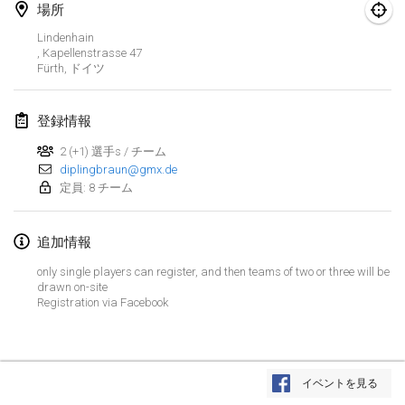
2025年1月25日
|
フランス
場所
Lindenhain
2025年2月
, Kapellenstrasse 47
Fürth
,
ドイツ
US Mölkky Winter
2025年2月7日
|
アメリカ合衆国
登録情報
2 (+1) 選手s / チーム
Open des vendanges tardives
diplingbraun@gmx.de
2025年2月8日
|
フランス
定員: 8 チーム
Indoor de la CASAS
追加情報
2025年2月15日
|
フランス
only single players can register, and then teams of two or three will be
SM HalliMölkky - Finnish Championship
drawn on-site
Registration via Facebook
2025年2月15日
|
フィンランド
Warm-up EM Indoor
リストを表示
2025年2月28日
|
チェコ
イベントを見る
表示中
241
トーナメント
監修:
Mölkk Your World