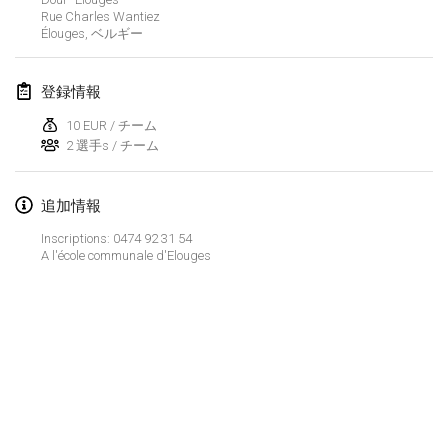
2025年1月25日
|
フランス
Rue Charles Wantiez
Élouges
,
ベルギー
2025年2月
登録情報
US Mölkky Winter
2025年2月7日
|
アメリカ合衆国
10 EUR / チーム
2 選手s / チーム
Open des vendanges tardives
2025年2月8日
|
フランス
追加情報
Inscriptions: 0474 92 31 54
Indoor de la CASAS
A l'école communale d'Elouges
2025年2月15日
|
フランス
SM HalliMölkky - Finnish Championship
2025年2月15日
|
フィンランド
Warm-up EM Indoor
リストを表示
2025年2月28日
|
チェコ
表示中
241
トーナメント
監修:
Mölkk Your World