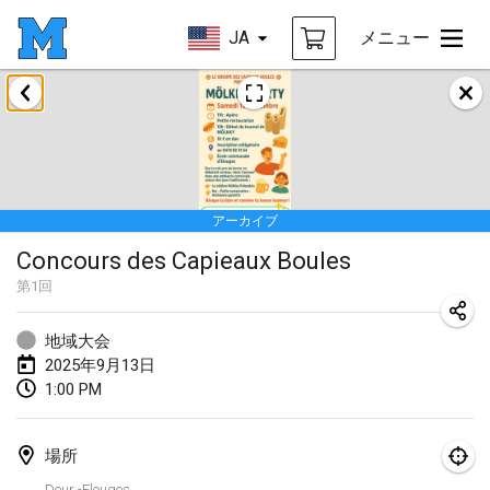
JA
メニュー
2025年1月
Tournoi Mixte ASPTTOM
2025年1月18日
|
フランス
アーカイブ
Indoor Polish Open 2025 - Singles
Concours des Capieaux Boules
2025年1月18日
|
ポーランド
第
1
回
Tournoi de St Max
2025年1月19日
|
フランス
地域大会
2025年9月13日
Indoor Polish Open 2025 - Doubles
1:00 PM
2025年1月19日
|
ポーランド
場所
Tournoi de Mölkky - Lesfous Dubâtonvaigeois
Dour -Elouges