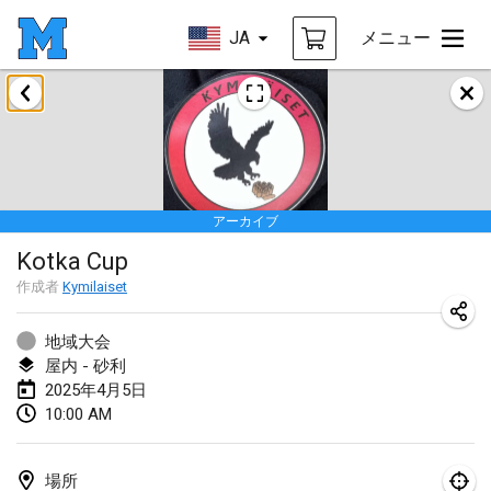
JA
メニュー
2025年1月
Tournoi Mixte ASPTTOM
2025年1月18日
|
フランス
アーカイブ
Indoor Polish Open 2025 - Singles
Kotka Cup
2025年1月18日
|
ポーランド
作成者
Kymilaiset
Tournoi de St Max
2025年1月19日
|
フランス
地域大会
屋内 - 砂利
Indoor Polish Open 2025 - Doubles
2025年4月5日
10:00 AM
2025年1月19日
|
ポーランド
Tournoi de Mölkky - Lesfous Dubâtonvaigeois
場所