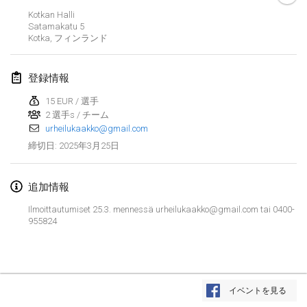
2025年1月25日
|
フランス
Kotkan Halli
Satamakatu
5
Kotka
,
フィンランド
2025年2月
US Mölkky Winter
登録情報
2025年2月7日
|
アメリカ合衆国
15 EUR / 選手
2 選手s / チーム
Open des vendanges tardives
urheilukaakko@gmail.com
2025年2月8日
|
フランス
2025年3月25日
締切日
:
Indoor de la CASAS
2025年2月15日
|
フランス
追加情報
Ilmoittautumiset 25.3. mennessä urheilukaakko@gmail.com tai 0400-
SM HalliMölkky - Finnish Championship
955824
2025年2月15日
|
フィンランド
Warm-up EM Indoor
リストを表示
2025年2月28日
|
チェコ
イベントを見る
表示中
241
トーナメント
監修:
Mölkk Your World