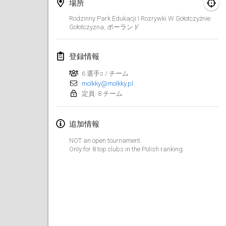
2025年1月25日
|
フランス
場所
Rodzinny Park Edukacji I Rozrywki W Gołotczyźnie
Gołotczyzna
,
ポーランド
2025年2月
US Mölkky Winter
登録情報
2025年2月7日
|
アメリカ合衆国
6 選手s / チーム
molkky@molkky.pl
Open des vendanges tardives
定員: 8 チーム
2025年2月8日
|
フランス
追加情報
Indoor de la CASAS
2025年2月15日
|
フランス
NOT an open tournament.
Only for 8 top clubs in the Polish ranking.
SM HalliMölkky - Finnish Championship
2025年2月15日
|
フィンランド
Warm-up EM Indoor
2025年2月28日
|
チェコ