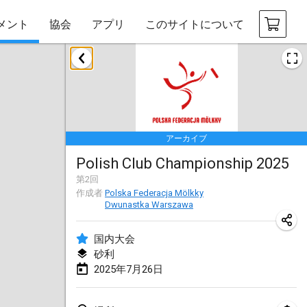
メント
協会
アプリ
このサイトについて
2025年1月
Tournoi Mixte ASPTTOM
2025年1月18日
|
フランス
アーカイブ
Indoor Polish Open 2025 - Singles
Polish Club Championship 2025
2025年1月18日
|
ポーランド
第
2
回
作成者
Polska Federacja Mölkky
Tournoi de St Max
Dwunastka Warszawa
2025年1月19日
|
フランス
国内大会
Indoor Polish Open 2025 - Doubles
砂利
2025年1月19日
|
ポーランド
2025年7月26日
Tournoi de Mölkky - Lesfous Dubâtonvaigeois