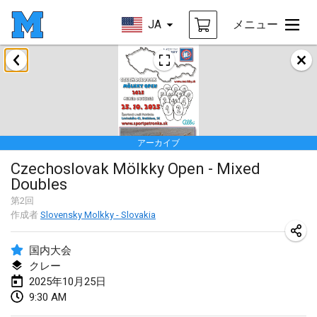
JA
メニュー
2025年1月
Tournoi Mixte ASPTTOM
2025年1月18日
|
フランス
アーカイブ
Indoor Polish Open 2025 - Singles
Czechoslovak Mölkky Open - Mixed
2025年1月18日
|
ポーランド
Doubles
Tournoi de St Max
第
2
回
作成者
Slovensky Molkky - Slovakia
2025年1月19日
|
フランス
国内大会
Indoor Polish Open 2025 - Doubles
クレー
2025年1月19日
|
ポーランド
2025年10月25日
9:30 AM
Tournoi de Mölkky - Lesfous Dubâtonvaigeois