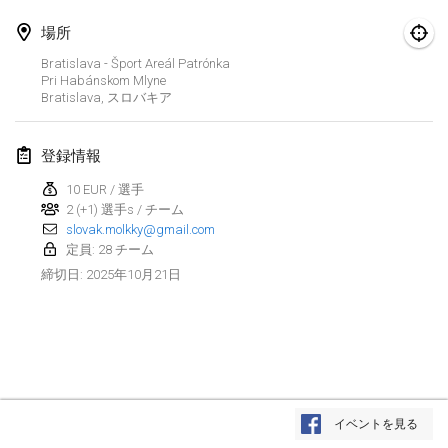
2025年1月25日
|
フランス
場所
2025年2月
Bratislava - Šport Areál Patrónka
Pri Habánskom Mlyne
Bratislava
,
スロバキア
US Mölkky Winter
2025年2月7日
|
アメリカ合衆国
登録情報
Open des vendanges tardives
10 EUR / 選手
2025年2月8日
|
フランス
2 (+1) 選手s / チーム
slovak.molkky@gmail.com
Indoor de la CASAS
定員: 28 チーム
2025年2月15日
|
フランス
2025年10月21日
締切日
:
SM HalliMölkky - Finnish Championship
2025年2月15日
|
フィンランド
Warm-up EM Indoor
リストを表示
2025年2月28日
|
チェコ
イベントを見る
表示中
241
トーナメント
監修:
Mölkk Your World