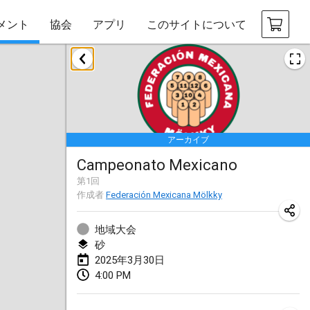
メント
協会
アプリ
このサイトについて
2025年1月
Tournoi Mixte ASPTTOM
2025年1月18日
|
フランス
アーカイブ
Indoor Polish Open 2025 - Singles
Campeonato Mexicano
2025年1月18日
|
ポーランド
第
1
回
作成者
Federación Mexicana Mölkky
Tournoi de St Max
2025年1月19日
|
フランス
地域大会
砂
Indoor Polish Open 2025 - Doubles
2025年3月30日
2025年1月19日
|
ポーランド
4:00 PM
Tournoi de Mölkky - Lesfous Dubâtonvaigeois