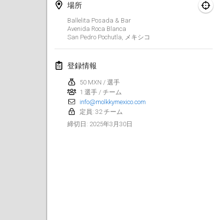
2025年1月25日
|
フランス
場所
Ballelita Posada & Bar
2025年2月
Avenida Roca Blanca
San Pedro Pochutla
,
メキシコ
US Mölkky Winter
2025年2月7日
|
アメリカ合衆国
登録情報
50 MXN / 選手
Open des vendanges tardives
1 選手 / チーム
2025年2月8日
|
フランス
info@molkkymexico.com
定員: 32 チーム
Indoor de la CASAS
2025年3月30日
締切日
:
2025年2月15日
|
フランス
SM HalliMölkky - Finnish Championship
2025年2月15日
|
フィンランド
Warm-up EM Indoor
2025年2月28日
|
チェコ