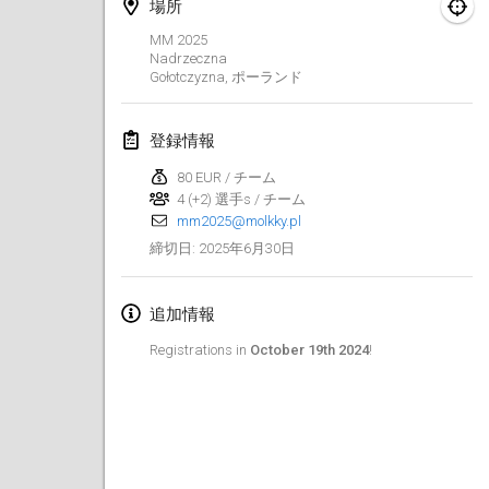
2025年1月25日
|
フランス
場所
MM 2025
Nadrzeczna
2025年2月
Gołotczyzna
,
ポーランド
US Mölkky Winter
2025年2月7日
|
アメリカ合衆国
登録情報
80 EUR / チーム
Open des vendanges tardives
4 (+2) 選手s / チーム
2025年2月8日
|
フランス
mm2025@molkky.pl
2025年6月30日
締切日
:
Indoor de la CASAS
2025年2月15日
|
フランス
追加情報
SM HalliMölkky - Finnish Championship
Registrations in
October 19th 2024
!
2025年2月15日
|
フィンランド
Warm-up EM Indoor
2025年2月28日
|
チェコ