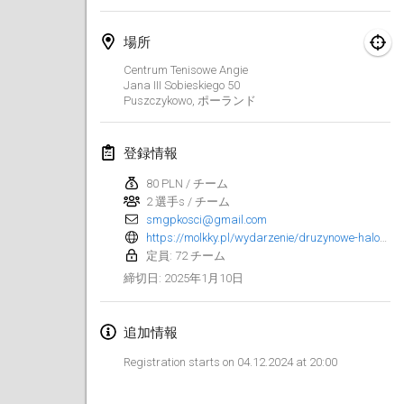
2025年1月25日
|
フランス
場所
2025年2月
Centrum Tenisowe Angie
Jana III Sobieskiego
50
US Mölkky Winter
Puszczykowo
,
ポーランド
2025年2月7日
|
アメリカ合衆国
登録情報
Open des vendanges tardives
2025年2月8日
|
フランス
80 PLN / チーム
2 選手s / チーム
smgpkosci@gmail.com
Indoor de la CASAS
https://molkky.pl/wydarzenie/druzynowe-halowe-mistrzostwa-polski-w-molkky-2025/
2025年2月15日
|
フランス
定員: 72 チーム
2025年1月10日
締切日
:
SM HalliMölkky - Finnish Championship
2025年2月15日
|
フィンランド
追加情報
Warm-up EM Indoor
Registration starts on 04.12.2024 at 20:00
2025年2月28日
|
チェコ