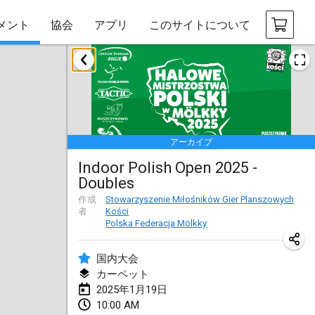
メント
協会
アプリ
このサイトについて
2025年1月
Tournoi Mixte ASPTTOM
2025年1月18日
|
フランス
アーカイブ
Indoor Polish Open 2025 - Singles
Indoor Polish Open 2025 -
2025年1月18日
|
ポーランド
Doubles
Tournoi de St Max
作成
Stowarzyszenie Miłośników Gier Planszowych
者
Kości
2025年1月19日
|
フランス
Polska Federacja Mölkky
Indoor Polish Open 2025 - Doubles
国内大会
2025年1月19日
|
ポーランド
カーペット
2025年1月19日
Tournoi de Mölkky - Lesfous Dubâtonvaigeois
10:00 AM