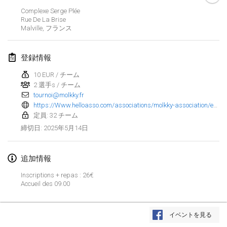
2025年1月25日
|
フランス
Complexe Serge Plée
Rue De La Brise
Malville
,
フランス
2025年2月
US Mölkky Winter
登録情報
2025年2月7日
|
アメリカ合衆国
10 EUR / チーム
2 選手s / チーム
Open des vendanges tardives
tournoi@molkky.fr
2025年2月8日
|
フランス
https://Www.helloasso.com/associations/molkky-association/evenements/molkky-bbq-mediterraneen
定員: 32 チーム
Indoor de la CASAS
2025年5月14日
締切日
:
2025年2月15日
|
フランス
追加情報
SM HalliMölkky - Finnish Championship
2025年2月15日
|
フィンランド
Inscriptions + repas : 26€
Accueil des 09.00
Warm-up EM Indoor
リストを表示
2025年2月28日
|
チェコ
イベントを見る
表示中
241
トーナメント
監修:
Mölkk Your World