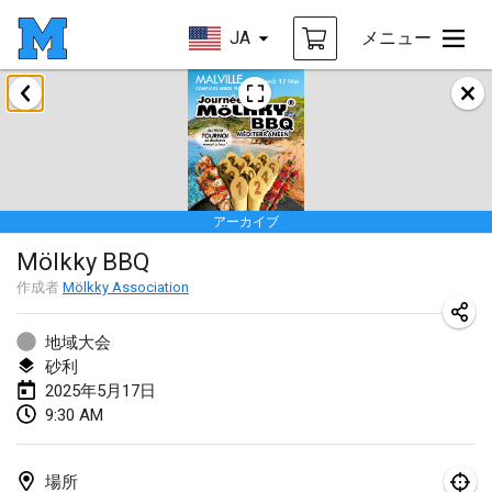
JA
メニュー
2025年1月
Tournoi Mixte ASPTTOM
2025年1月18日
|
フランス
アーカイブ
Indoor Polish Open 2025 - Singles
Mölkky BBQ
2025年1月18日
|
ポーランド
作成者
Mölkky Association
Tournoi de St Max
2025年1月19日
|
フランス
地域大会
砂利
Indoor Polish Open 2025 - Doubles
2025年5月17日
9:30 AM
2025年1月19日
|
ポーランド
Tournoi de Mölkky - Lesfous Dubâtonvaigeois
場所