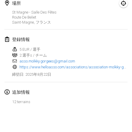
2025年1月25日
|
フランス
場所
St Magne - Salle Des Fêtes
2025年2月
Route De Beliet
Saint-Magne
,
フランス
US Mölkky Winter
2025年2月7日
|
アメリカ合衆国
登録情報
5 EUR / 選手
Open des vendanges tardives
2 選手s / チーム
2025年2月8日
|
フランス
asso.molkky.gorgees@gmail.com
https://www.helloasso.com/associations/association-molkky-gorgees/evenements/saint-magne-fete-le-molkky-1
Indoor de la CASAS
2025年8月22日
締切日
:
2025年2月15日
|
フランス
追加情報
SM HalliMölkky - Finnish Championship
2025年2月15日
|
フィンランド
12 terrains
Warm-up EM Indoor
リストを表示
2025年2月28日
|
チェコ
表示中
241
トーナメント
監修:
Mölkk Your World