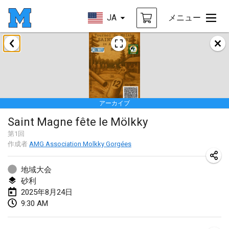
JA
メニュー
2025年1月
Tournoi Mixte ASPTTOM
2025年1月18日
|
フランス
アーカイブ
Indoor Polish Open 2025 - Singles
Saint Magne fête le Mölkky
2025年1月18日
|
ポーランド
第
1
回
作成者
AMG Association Molkky Gorgées
Tournoi de St Max
2025年1月19日
|
フランス
地域大会
砂利
Indoor Polish Open 2025 - Doubles
2025年8月24日
2025年1月19日
|
ポーランド
9:30 AM
Tournoi de Mölkky - Lesfous Dubâtonvaigeois