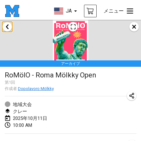
JA
メニュー
2025年1月
Tournoi Mixte ASPTTOM
2025年1月18日
|
フランス
アーカイブ
Indoor Polish Open 2025 - Singles
RoMölO - Roma Mölkky Open
2025年1月18日
|
ポーランド
第
1
回
作成者
Dopolavoro Mölkky
Tournoi de St Max
2025年1月19日
|
フランス
地域大会
クレー
Indoor Polish Open 2025 - Doubles
2025年10月11日
2025年1月19日
|
ポーランド
10:00 AM
Tournoi de Mölkky - Lesfous Dubâtonvaigeois