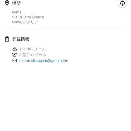
2025年1月25日
|
フランス
場所
Roma
2025年2月
Via Di Torre Branca
Rome
,
イタリア
US Mölkky Winter
2025年2月7日
|
アメリカ合衆国
登録情報
15 EUR / チーム
Open des vendanges tardives
3 選手s / チーム
2025年2月8日
|
フランス
romamolkkyopen@gmail.com
Indoor de la CASAS
2025年2月15日
|
フランス
SM HalliMölkky - Finnish Championship
2025年2月15日
|
フィンランド
Warm-up EM Indoor
リストを表示
2025年2月28日
|
チェコ
表示中
241
トーナメント
監修:
Mölkk Your World