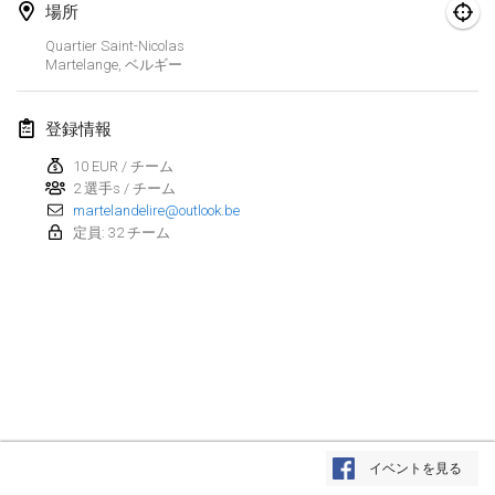
2025年1月25日
|
フランス
場所
Quartier Saint-Nicolas
2025年2月
Martelange
,
ベルギー
US Mölkky Winter
登録情報
2025年2月7日
|
アメリカ合衆国
10 EUR / チーム
2 選手s / チーム
Open des vendanges tardives
martelandelire@outlook.be
2025年2月8日
|
フランス
定員: 32 チーム
Indoor de la CASAS
2025年2月15日
|
フランス
SM HalliMölkky - Finnish Championship
2025年2月15日
|
フィンランド
Warm-up EM Indoor
リストを表示
2025年2月28日
|
チェコ
イベントを見る
表示中
241
トーナメント
監修:
Mölkk Your World