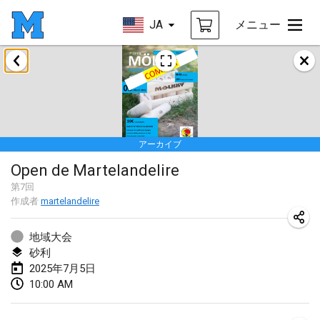
JA
メニュー
2025年1月
Tournoi Mixte ASPTTOM
2025年1月18日
|
フランス
アーカイブ
Indoor Polish Open 2025 - Singles
Open de Martelandelire
2025年1月18日
|
ポーランド
第
7
回
作成者
martelandelire
Tournoi de St Max
2025年1月19日
|
フランス
地域大会
砂利
Indoor Polish Open 2025 - Doubles
2025年7月5日
2025年1月19日
|
ポーランド
10:00 AM
Tournoi de Mölkky - Lesfous Dubâtonvaigeois