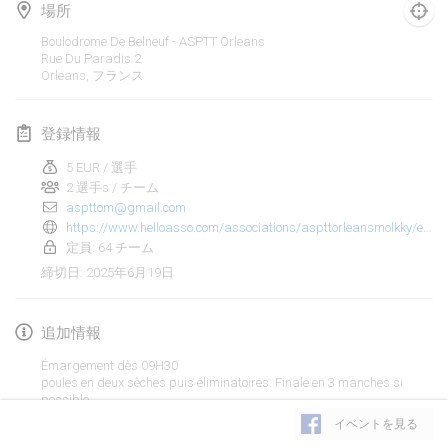
2025年1月25日
|
フランス
場所
Boulodrome De Belneuf - ASPTT Orleans
2025年2月
Rue Du Paradis
2
Orleans
,
フランス
US Mölkky Winter
2025年2月7日
|
アメリカ合衆国
登録情報
5 EUR / 選手
Open des vendanges tardives
2 選手s / チーム
2025年2月8日
|
フランス
aspttom@gmail.com
https://www.helloasso.com/associations/aspttorleansmolkky/evenements/trophee-mox-4eme-edition
Indoor de la CASAS
定員: 64 チーム
2025年2月15日
|
フランス
2025年6月19日
締切日
:
SM HalliMölkky - Finnish Championship
追加情報
2025年2月15日
|
フィンランド
Émargement dès 09H30
poules en deux sèches puis éliminatoires. Finale en 3 manches si
Warm-up EM Indoor
リストを表示
possible.
2025年2月28日
|
チェコ
Pas de CB, buvette et restauration
イベントを見る
50 terrains
表示中
241
トーナメント
監修:
Mölkk Your World