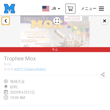
JA
メニュー
2025年1月
Tournoi Mixte ASPTTOM
2025年1月18日
|
フランス
中止
Indoor Polish Open 2025 - Singles
Trophee Mox
2025年1月18日
|
ポーランド
第
4
回
作成者
ASPTT Orléans Mölkky
Tournoi de St Max
2025年1月19日
|
フランス
地域大会
砂利
Indoor Polish Open 2025 - Doubles
2025年6月21日
2025年1月19日
|
ポーランド
10:00 AM
Tournoi de Mölkky - Lesfous Dubâtonvaigeois