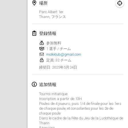
2025年1月25日
|
フランス
場所
Parc Albert 1er
2025年2月
Thann
,
フランス
US Mölkky Winter
登録情報
2025年2月7日
|
アメリカ合衆国
参加無料
1 選手 / チーム
Open des vendanges tardives
molkklub@gmail.com
2025年2月8日
|
フランス
定員: 32 チーム
2025年5月24日
締切日
:
Indoor de la CASAS
2025年2月15日
|
フランス
追加情報
SM HalliMölkky - Finnish Championship
Tournoi initiatique
2025年2月15日
|
フィンランド
Inscription a partir de 13H
Poules de 4 joueurs, puis 1/4 de finale pour les 1ers
de chaque poule, et consolantes pour les 2e de
Warm-up EM Indoor
chaque poule
2025年2月28日
|
チェコ
Dans le cadre de la Fête du Jeu de la Ludothèque de
Thann
5 terrains