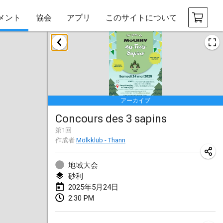
メント
協会
アプリ
このサイトについて
2025年1月
Tournoi Mixte ASPTTOM
2025年1月18日
|
フランス
アーカイブ
Indoor Polish Open 2025 - Singles
Concours des 3 sapins
2025年1月18日
|
ポーランド
第
1
回
作成者
Mölkklüb - Thann
Tournoi de St Max
2025年1月19日
|
フランス
地域大会
砂利
Indoor Polish Open 2025 - Doubles
2025年5月24日
2025年1月19日
|
ポーランド
2:30 PM
Tournoi de Mölkky - Lesfous Dubâtonvaigeois