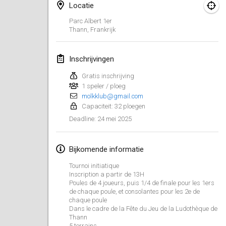
25 jan. 2025
|
Frankrijk
Locatie
Parc Albert 1er
februari 2025
Thann
,
Frankrijk
US Mölkky Winter
Inschrijvingen
7 feb. 2025
|
Verenigde Staten
Gratis inschrijving
1 speler / ploeg
Open des vendanges tardives
molkklub@gmail.com
8 feb. 2025
|
Frankrijk
Capaciteit: 32 ploegen
24 mei 2025
Deadline
:
Indoor de la CASAS
15 feb. 2025
|
Frankrijk
Bijkomende informatie
SM HalliMölkky - Finnish Championship
Tournoi initiatique
15 feb. 2025
|
Finland
Inscription a partir de 13H
Poules de 4 joueurs, puis 1/4 de finale pour les 1ers
de chaque poule, et consolantes pour les 2e de
Warm-up EM Indoor
chaque poule
28 feb. 2025
|
Tsjechië
Dans le cadre de la Fête du Jeu de la Ludothèque de
Thann
5 terrains