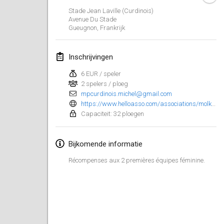
25 jan. 2025
|
Frankrijk
Stade Jean Laville (Curdinois)
Avenue Du Stade
Gueugnon
,
Frankrijk
februari 2025
US Mölkky Winter
Inschrijvingen
7 feb. 2025
|
Verenigde Staten
6 EUR / speler
2 spelers / ploeg
Open des vendanges tardives
mpcurdinois.michel@gmail.com
8 feb. 2025
|
Frankrijk
https://www.helloasso.com/associations/molkky-et-petanque-club-curdinois/evenements/open-de-molkky-des-curdinois
Capaciteit: 32 ploegen
Indoor de la CASAS
15 feb. 2025
|
Frankrijk
Bijkomende informatie
SM HalliMölkky - Finnish Championship
Récompenses aux 2 premières équipes féminine.
15 feb. 2025
|
Finland
Warm-up EM Indoor
28 feb. 2025
|
Tsjechië