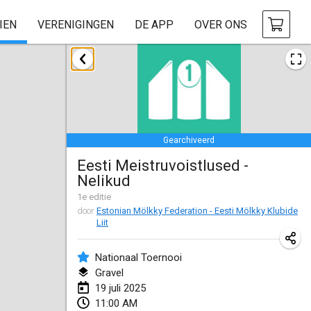
IEN
VERENIGINGEN
DE APP
OVER ONS
januari 2025
Tournoi Mixte ASPTTOM
18 jan. 2025
|
Frankrijk
Gearchiveerd
Indoor Polish Open 2025 - Singles
Eesti Meistruvoistlused -
18 jan. 2025
|
Polen
Nelikud
Tournoi de St Max
1
e editie
door
Estonian Mölkky Federation - Eesti Mölkky Klubide
19 jan. 2025
|
Frankrijk
Liit
Indoor Polish Open 2025 - Doubles
Nationaal Toernooi
19 jan. 2025
|
Polen
Gravel
19 juli 2025
Tournoi de Mölkky - Lesfous Dubâtonvaigeois
11:00 AM