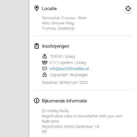
25 jan. 2025
|
Frankrijk
Locatie
februari 2025
Tennisclub Trumau - Wien
Alois-Gmoser-Weg
Trumau
,
Oostenrijk
US Mölkky Winter
7 feb. 2025
|
Verenigde Staten
Inschrijvingen
Open des vendanges tardives
75 EUR / ploeg
8 feb. 2025
|
Frankrijk
3 (+1) spelers / ploeg
info@euro25moelkky.at
Indoor de la CASAS
Capaciteit: 96 ploegen
15 feb. 2025
|
Frankrijk
28 februari 2025
Deadline
:
SM HalliMölkky - Finnish Championship
Bijkomende informatie
15 feb. 2025
|
Finland
32 mölkky fields
Registration rules in consultation with your own
Warm-up EM Indoor
federation
28 feb. 2025
|
Tsjechië
Registration starts December 1st
RR