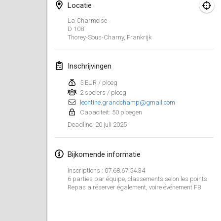
25 jan. 2025
|
Frankrijk
Locatie
La Charmoise
februari 2025
D 108
Thorey-Sous-Charny
,
Frankrijk
US Mölkky Winter
7 feb. 2025
|
Verenigde Staten
Inschrijvingen
5 EUR / ploeg
Open des vendanges tardives
2 spelers / ploeg
8 feb. 2025
|
Frankrijk
leontine.grandchamp@gmail.com
Capaciteit: 50 ploegen
Indoor de la CASAS
20 juli 2025
Deadline
:
15 feb. 2025
|
Frankrijk
Bijkomende informatie
SM HalliMölkky - Finnish Championship
15 feb. 2025
|
Finland
Inscriptions : 07.68.67.54.34
6 parties par équipe, classements selon les points
Repas a réserver également, voire événement FB
Warm-up EM Indoor
28 feb. 2025
|
Tsjechië