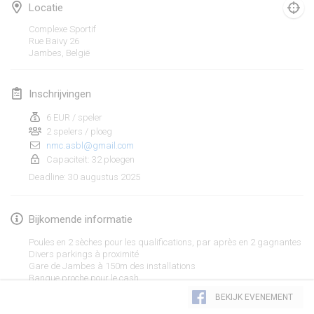
25 jan. 2025
|
Frankrijk
Locatie
Complexe Sportif
februari 2025
Rue Baivy
26
Jambes
,
België
US Mölkky Winter
7 feb. 2025
|
Verenigde Staten
Inschrijvingen
6 EUR / speler
Open des vendanges tardives
2 spelers / ploeg
8 feb. 2025
|
Frankrijk
nmc.asbl@gmail.com
Capaciteit: 32 ploegen
Indoor de la CASAS
30 augustus 2025
Deadline
:
15 feb. 2025
|
Frankrijk
Bijkomende informatie
SM HalliMölkky - Finnish Championship
15 feb. 2025
|
Finland
Poules en 2 sèches pour les qualifications, par après en 2 gagnantes
Divers parkings à proximité
Gare de Jambes à 150m des installations
Warm-up EM Indoor
Weergave lijst
Banque proche pour le cash
28 feb. 2025
|
Tsjechië
Paiement en liquide sur place ou par QR CODE
BEKIJK EVENEMENT
Cafétéria, toilettes
241
tornooien weergegeven
Samengesteld door
Mölkk Your World