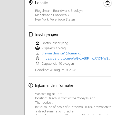
25 jan. 2025
|
Frankrijk
Locatie
Riegelmann Boardwalk, Brooklyn
februari 2025
Riegelmann Boardwalk
New York
,
Verenigde Staten
US Mölkky Winter
7 feb. 2025
|
Verenigde Staten
Inschrijvingen
Gratis inschrijving
Open des vendanges tardives
2 spelers / ploeg
8 feb. 2025
|
Frankrijk
drewmjohnston1@gmail.com
https://partiful.com/e/pGyLx6RFInvzRNXNW3QK⁩
Indoor de la CASAS
Capaciteit: 40 ploegen
15 feb. 2025
|
Frankrijk
23 augustus 2025
Deadline
:
SM HalliMölkky - Finnish Championship
Bijkomende informatie
15 feb. 2025
|
Finland
Welcoming at 1pm
location: Beach in front of the Coney Island
Warm-up EM Indoor
Thunderbolt
28 feb. 2025
|
Tsjechië
Initial round of pools of 5-7 teams. 100% promotion to
a direct elimination bracket.