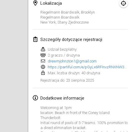
25 sty 2025
|
Francja
Lokalizacja
Riegelmann Boardwalk, Brooklyn
luty 2025
Riegelmann Boardwalk
New York
,
Stany Zjednoczone
US Mölkky Winter
7 lut 2025
|
Stany Zjednoczone
Szczegóły dotyczące rejestracji
Udział bezpłatny
Open des vendanges tardives
2 graczs / drużyna
8 lut 2025
|
Francja
drewmjohnston1@gmail.com
https://partiful.com/e/pGyLx6RFInvzRNXNW3QK⁩
Indoor de la CASAS
Max. liczba drużyn: 40 drużyna
15 lut 2025
|
Francja
23 sierpnia 2025
Rejestracja do
:
SM HalliMölkky - Finnish Championship
Dodatkowe informacje
15 lut 2025
|
Finlandia
Welcoming at 1pm
location: Beach in front of the Coney Island
Warm-up EM Indoor
Thunderbolt
28 lut 2025
|
Czechy
Initial round of pools of 5-7 teams. 100% promotion to
a direct elimination bracket.