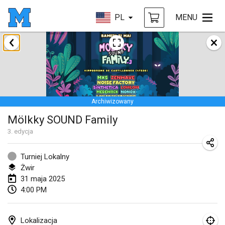
PL
MENU
styczeń 2025
Tournoi Mixte ASPTTOM
18 sty 2025
|
Francja
Archiwizowany
Indoor Polish Open 2025 - Singles
Mölkky SOUND Family
18 sty 2025
|
Polska
3
. edycja
Tournoi de St Max
19 sty 2025
|
Francja
Turniej Lokalny
Żwir
Indoor Polish Open 2025 - Doubles
31 maja 2025
4:00 PM
19 sty 2025
|
Polska
Tournoi de Mölkky - Lesfous Dubâtonvaigeois
Lokalizacja