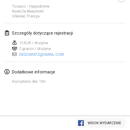
25 sty 2025
|
Francja
Tisseurs - Hippodrome
Route De Beaumont
Villeréal
,
Francja
luty 2025
US Mölkky Winter
Szczegóły dotyczące rejestracji
7 lut 2025
|
Stany Zjednoczone
10 EUR / drużyna
2 graczs / drużyna
Open des vendanges tardives
DESCARATZ@GMAIL.COM
8 lut 2025
|
Francja
Indoor de la CASAS
Dodatkowe informacje
15 lut 2025
|
Francja
Inscriptions dès 15H
SM HalliMölkky - Finnish Championship
15 lut 2025
|
Finlandia
Warm-up EM Indoor
Lista widoku
28 lut 2025
|
Czechy
WIDOK WYDARZENIE
Wyświetlanie
241
turniejów
Kuratorowany przez
Mölkk Your World