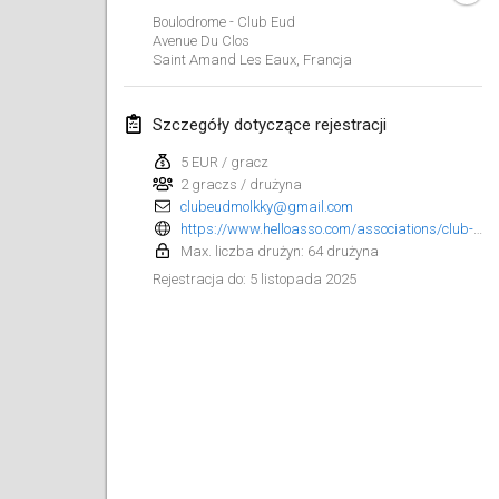
25 sty 2025
|
Francja
Boulodrome - Club Eud
Avenue Du Clos
Saint Amand Les Eaux
,
Francja
luty 2025
US Mölkky Winter
Szczegóły dotyczące rejestracji
7 lut 2025
|
Stany Zjednoczone
5 EUR / gracz
2 graczs / drużyna
Open des vendanges tardives
clubeudmolkky@gmail.com
8 lut 2025
|
Francja
https://www.helloasso.com/associations/club-eud-molkky/evenements/open-eud-molkky-6
Max. liczba drużyn: 64 drużyna
Indoor de la CASAS
5 listopada 2025
Rejestracja do
:
15 lut 2025
|
Francja
SM HalliMölkky - Finnish Championship
15 lut 2025
|
Finlandia
Warm-up EM Indoor
28 lut 2025
|
Czechy