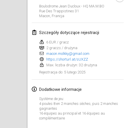
25 sty 2025
|
Francja
Boulodrome Jean Ducloux - HQ MA.M.BO
Rue Des Trappistines
31
Macon
,
Francja
luty 2025
US Mölkky Winter
Szczegóły dotyczące rejestracji
7 lut 2025
|
Stany Zjednoczone
6 EUR / gracz
2 graczs / drużyna
Open des vendanges tardives
macon.molkky@gmail.com
8 lut 2025
|
Francja
https://shorturl.at/sUXZZ
Max. liczba drużyn: 32 drużyna
Indoor de la CASAS
5 lutego 2025
Rejestracja do
:
15 lut 2025
|
Francja
Dodatkowe informacje
SM HalliMölkky - Finnish Championship
15 lut 2025
|
Finlandia
Système de jeu:
4 poules 8 en 2 manches sèches, puis 2 manches
gagnantes
Warm-up EM Indoor
16 équipes au principal et 16 équipes au
28 lut 2025
|
Czechy
complémentaire