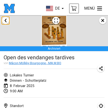
DE
MENÜ
Januar 2025
Tournoi Mixte ASPTTOM
18. Jan. 2025
|
Frankreich
Archiviert
Indoor Polish Open 2025 - Singles
Open des vendanges tardives
18. Jan. 2025
|
Polen
von
Mâcon Mölkky Bourgogne - MA.M.BO
Tournoi de St Max
19. Jan. 2025
|
Frankreich
Lokales Turnier
Drinnen - Schotterplatz
Indoor Polish Open 2025 - Doubles
8. Februar 2025
9:00 AM
19. Jan. 2025
|
Polen
Tournoi de Mölkky - Lesfous Dubâtonvaigeois
Standort