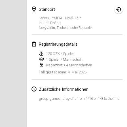
25. Jan. 2025
|
Frankreich
Standort
Februar 2025
Tenis OLYMPIA - Nový Jičín
In-Line Dráha
Nový Jičín
,
Tschechische Republik
US Mölkky Winter
7. Feb. 2025
|
Vereinigte Staaten
Registrierungsdetails
Open des vendanges tardives
120 CZK / Spieler
8. Feb. 2025
|
Frankreich
1 Spieler / Mannschaft
Kapazität: 64 Mannschaften
Indoor de la CASAS
4. Mai 2025
Fälligkeitsdatum
:
15. Feb. 2025
|
Frankreich
Zusätzliche Informationen
SM HalliMölkky - Finnish Championship
15. Feb. 2025
|
Finnland
group games, play-offs from 1/16 or 1/8 to the final
Warm-up EM Indoor
28. Feb. 2025
|
Tschechische
Republik