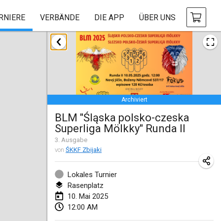
RNIERE
VERBÄNDE
DIE APP
ÜBER UNS
Januar 2025
Tournoi Mixte ASPTTOM
18. Jan. 2025
|
Frankreich
Archiviert
Indoor Polish Open 2025 - Singles
BLM "Śląska polsko-czeska
18. Jan. 2025
|
Polen
Superliga Mölkky" Runda II
Tournoi de St Max
3
. Ausgabe
von
ŚKKF Zbijaki
19. Jan. 2025
|
Frankreich
Lokales Turnier
Indoor Polish Open 2025 - Doubles
Rasenplatz
19. Jan. 2025
|
Polen
10. Mai 2025
12:00 AM
Tournoi de Mölkky - Lesfous Dubâtonvaigeois