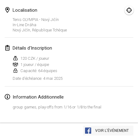
25 janv. 2025
|
France
Localisation
février 2025
Tenis OLYMPIA - Nový Jičín
In-Line Dráha
Nový Jičín
,
République Tchèque
US Mölkky Winter
7 févr. 2025
|
États-Unis
Détails d'Inscription
Open des vendanges tardives
120 CZK / joueur
8 févr. 2025
|
France
1 joueur / équipe
Capacité: 64 équipes
Indoor de la CASAS
4 mai 2025
Date d'échéance
:
15 févr. 2025
|
France
Information Additionnelle
SM HalliMölkky - Finnish Championship
15 févr. 2025
|
Finlande
group games, play-offs from 1/16 or 1/8 to the final
Warm-up EM Indoor
Afficher la liste
28 févr. 2025
|
République tchèque
VOIR L'ÉVÉNEMENT
Montrant
241
tournois
Maintenu par
Mölkk Your World