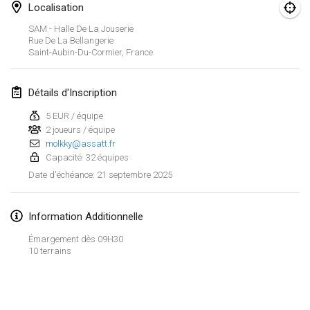
25 janv. 2025
|
France
Localisation
SAM - Halle De La Jouserie
février 2025
Rue De La Bellangerie
Saint-Aubin-Du-Cormier
,
France
US Mölkky Winter
7 févr. 2025
|
États-Unis
Détails d'Inscription
5 EUR / équipe
Open des vendanges tardives
2 joueurs / équipe
8 févr. 2025
|
France
molkky@assatt.fr
Capacité: 32 équipes
Indoor de la CASAS
21 septembre 2025
Date d'échéance
:
15 févr. 2025
|
France
Information Additionnelle
SM HalliMölkky - Finnish Championship
15 févr. 2025
|
Finlande
Émargement dès 09H30
10 terrains
Warm-up EM Indoor
Afficher la liste
28 févr. 2025
|
République tchèque
Montrant
241
tournois
Maintenu par
Mölkk Your World