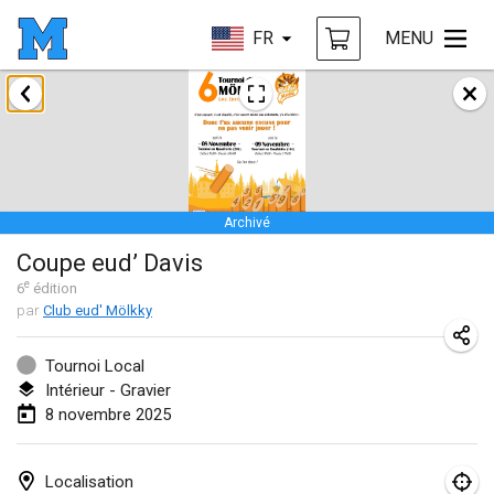
FR
MENU
janvier 2025
Tournoi Mixte ASPTTOM
18 janv. 2025
|
France
Archivé
Indoor Polish Open 2025 - Singles
Coupe eud’ Davis
18 janv. 2025
|
Pologne
e
6
édition
par
Club eud' Mölkky
Tournoi de St Max
19 janv. 2025
|
France
Tournoi Local
Intérieur - Gravier
Indoor Polish Open 2025 - Doubles
8 novembre 2025
19 janv. 2025
|
Pologne
Tournoi de Mölkky - Lesfous Dubâtonvaigeois
Localisation