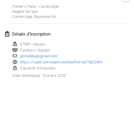
25 janv. 2025
|
France
Parker's Piece - Cambridge
Regent Terrace
Cambridge
,
Royaume-Uni
février 2025
US Mölkky Winter
Détails d'Inscription
7 févr. 2025
|
États-Unis
8 GBP / équipe
2 joueurs / équipe
Open des vendanges tardives
gbmolkky@gmail.com
8 févr. 2025
|
France
https://l.oveit.com/events/embed?id=a675e324f4
Capacité: 64 équipes
Indoor de la CASAS
16 mars 2025
Date d'échéance
:
15 févr. 2025
|
France
SM HalliMölkky - Finnish Championship
15 févr. 2025
|
Finlande
Warm-up EM Indoor
Afficher la liste
28 févr. 2025
|
République tchèque
Montrant
241
tournois
Maintenu par
Mölkk Your World