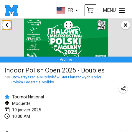
FR
MENU
janvier 2025
Tournoi Mixte ASPTTOM
18 janv. 2025
|
France
Archivé
Indoor Polish Open 2025 - Singles
Indoor Polish Open 2025 - Doubles
18 janv. 2025
|
Pologne
par
Stowarzyszenie Miłośników Gier Planszowych Kości
Polska Federacja Mölkky
Tournoi de St Max
19 janv. 2025
|
France
Tournoi National
Moquette
Indoor Polish Open 2025 - Doubles
19 janvier 2025
19 janv. 2025
|
Pologne
10:00 AM
Tournoi de Mölkky - Lesfous Dubâtonvaigeois