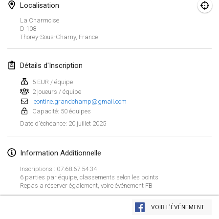
25 janv. 2025
|
France
Localisation
La Charmoise
février 2025
D 108
Thorey-Sous-Charny
,
France
US Mölkky Winter
7 févr. 2025
|
États-Unis
Détails d'Inscription
5 EUR / équipe
Open des vendanges tardives
2 joueurs / équipe
8 févr. 2025
|
France
leontine.grandchamp@gmail.com
Capacité: 50 équipes
Indoor de la CASAS
20 juillet 2025
Date d'échéance
:
15 févr. 2025
|
France
Information Additionnelle
SM HalliMölkky - Finnish Championship
15 févr. 2025
|
Finlande
Inscriptions : 07.68.67.54.34
6 parties par équipe, classements selon les points
Repas a réserver également, voire événement FB
Warm-up EM Indoor
Afficher la liste
28 févr. 2025
|
République tchèque
VOIR L'ÉVÉNEMENT
Montrant
241
tournois
Maintenu par
Mölkk Your World