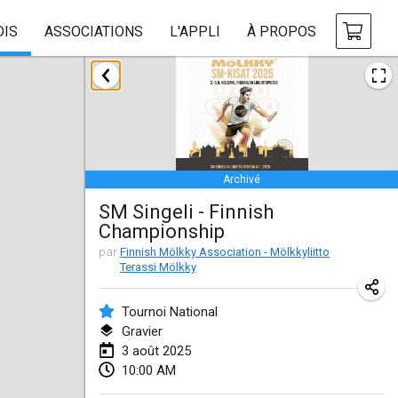
OIS
ASSOCIATIONS
L'APPLI
À PROPOS
janvier 2025
Tournoi Mixte ASPTTOM
18 janv. 2025
|
France
Archivé
Indoor Polish Open 2025 - Singles
SM Singeli - Finnish
18 janv. 2025
|
Pologne
Championship
Tournoi de St Max
par
Finnish Mölkky Association - Mölkkyliitto
Terassi Mölkky
19 janv. 2025
|
France
Tournoi National
Indoor Polish Open 2025 - Doubles
Gravier
19 janv. 2025
|
Pologne
3 août 2025
10:00 AM
Tournoi de Mölkky - Lesfous Dubâtonvaigeois