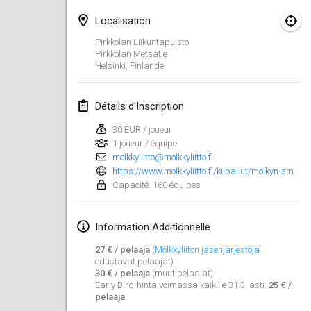
25 janv. 2025
|
France
Localisation
février 2025
Pirkkolan Liikuntapuisto
Pirkkolan Metsätie
Helsinki
,
Finlande
US Mölkky Winter
7 févr. 2025
|
États-Unis
Détails d'Inscription
Open des vendanges tardives
30 EUR / joueur
8 févr. 2025
|
France
1 joueur / équipe
molkkyliitto@molkkyliitto.fi
Indoor de la CASAS
https://www.molkkyliitto.fi/kilpailut/molkyn-sm-kisat-helsingissa-2-3-8-2025/#singeli
Capacité: 160 équipes
15 févr. 2025
|
France
SM HalliMölkky - Finnish Championship
Information Additionnelle
15 févr. 2025
|
Finlande
27 € / pelaaja
(
Mölkkyliiton jäsenjärjestöjä
edustavat pelaajat)
Warm-up EM Indoor
30 € / pelaaja
(muut pelaajat)
Early Bird-hinta voimassa kaikille 31.3. asti:
25 € /
28 févr. 2025
|
République tchèque
pelaaja