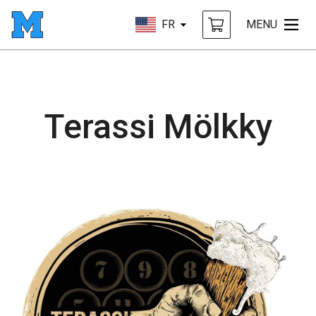
FR
MENU
Terassi Mölkky