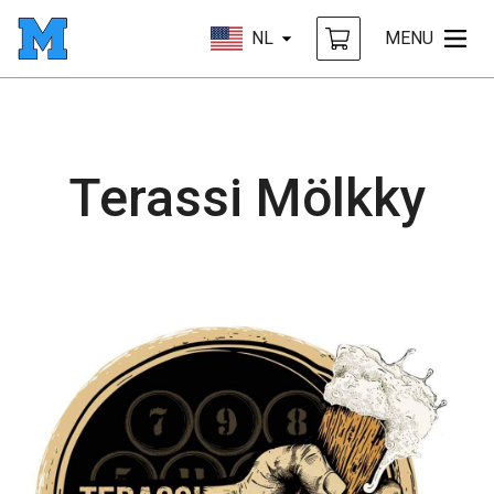
NL
MENU
Terassi Mölkky