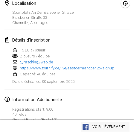
25 janv. 2025
|
France
Localisation
Sportplatz An Der Eislebener Straße
février 2025
Eislebener Straße
33
Chemnitz
,
Allemagne
US Mölkky Winter
7 févr. 2025
|
États-Unis
Détails d'Inscription
15 EUR / joueur
Open des vendanges tardives
2 joueurs / équipe
8 févr. 2025
|
France
c_raschke@web.de
https://www.tournify.de/live/eastgermanopen25/signup
Indoor de la CASAS
Capacité: 48 équipes
15 févr. 2025
|
France
30 septembre 2025
Date d'échéance
:
SM HalliMölkky - Finnish Championship
Information Additionnelle
15 févr. 2025
|
Finlande
Registrations start: 9.00
40 fields
Warm-up EM Indoor
Afficher la liste
Group / Playoffs (Best of 3)
28 févr. 2025
|
République tchèque
VOIR L'ÉVÉNEMENT
Montrant
241
tournois
Maintenu par
Mölkk Your World