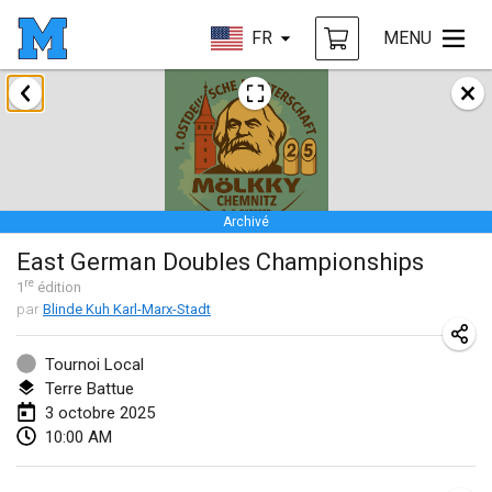
FR
MENU
janvier 2025
Tournoi Mixte ASPTTOM
18 janv. 2025
|
France
Archivé
Indoor Polish Open 2025 - Singles
East German Doubles Championships
18 janv. 2025
|
Pologne
re
1
édition
par
Blinde Kuh Karl-Marx-Stadt
Tournoi de St Max
19 janv. 2025
|
France
Tournoi Local
Terre Battue
Indoor Polish Open 2025 - Doubles
3 octobre 2025
19 janv. 2025
|
Pologne
10:00 AM
Tournoi de Mölkky - Lesfous Dubâtonvaigeois