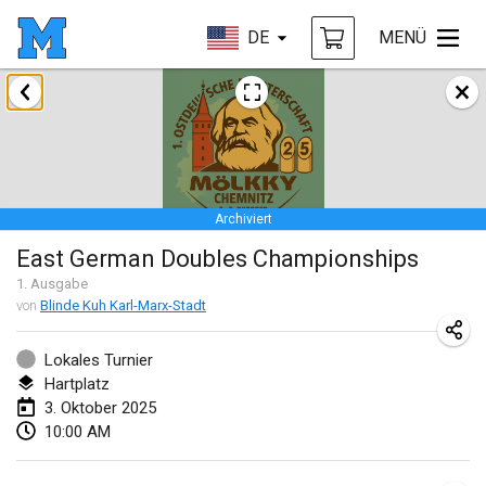
DE
MENÜ
Januar 2025
Tournoi Mixte ASPTTOM
18. Jan. 2025
|
Frankreich
Archiviert
Indoor Polish Open 2025 - Singles
East German Doubles Championships
18. Jan. 2025
|
Polen
1
. Ausgabe
von
Blinde Kuh Karl-Marx-Stadt
Tournoi de St Max
19. Jan. 2025
|
Frankreich
Lokales Turnier
Hartplatz
Indoor Polish Open 2025 - Doubles
3. Oktober 2025
19. Jan. 2025
|
Polen
10:00 AM
Tournoi de Mölkky - Lesfous Dubâtonvaigeois