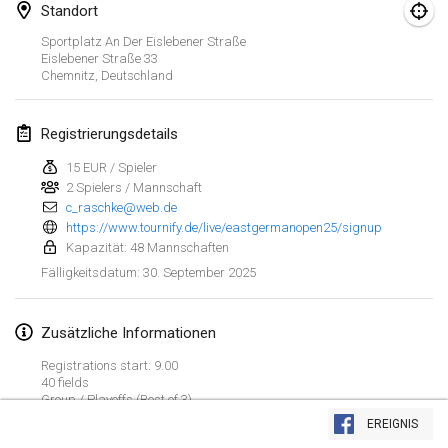
25. Jan. 2025
|
Frankreich
Standort
Sportplatz An Der Eislebener Straße
Februar 2025
Eislebener Straße
33
Chemnitz
,
Deutschland
US Mölkky Winter
7. Feb. 2025
|
Vereinigte Staaten
Registrierungsdetails
15 EUR / Spieler
Open des vendanges tardives
2 Spielers / Mannschaft
8. Feb. 2025
|
Frankreich
c_raschke@web.de
https://www.tournify.de/live/eastgermanopen25/signup
Indoor de la CASAS
Kapazität: 48 Mannschaften
15. Feb. 2025
|
Frankreich
30. September 2025
Fälligkeitsdatum
:
SM HalliMölkky - Finnish Championship
Zusätzliche Informationen
15. Feb. 2025
|
Finnland
Registrations start: 9.00
40 fields
Warm-up EM Indoor
Liste anzeigen
Group / Playoffs (Best of 3)
28. Feb. 2025
|
Tschechische Republik
EREIGNIS
241
Turnieren angezeigt
Kuratiert von
Mölkk Your World