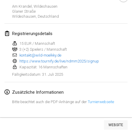
25. Jan. 2025
|
Frankreich
Am Krandel, Wildeshausen
Glaner Straße
Wildeshausen
,
Deutschland
Februar 2025
US Mölkky Winter
Registrierungsdetails
7. Feb. 2025
|
Vereinigte Staaten
15 EUR / Mannschaft
3 (+2) Spielers / Mannschaft
Open des vendanges tardives
kontakt@wild-moelkky.de
8. Feb. 2025
|
Frankreich
https://www.tournify.de/live/ndmm2025/signup
Kapazität: 16 Mannschaften
Indoor de la CASAS
31. Juli 2025
Fälligkeitsdatum
:
15. Feb. 2025
|
Frankreich
Zusätzliche Informationen
SM HalliMölkky - Finnish Championship
15. Feb. 2025
|
Finnland
Bitte beachtet auch die PDF-Anhänge auf der
Turnierwebseite
Warm-up EM Indoor
Liste anzeigen
28. Feb. 2025
|
Tschechische Republik
WEBSITE
241
Turnieren angezeigt
Kuratiert von
Mölkk Your World