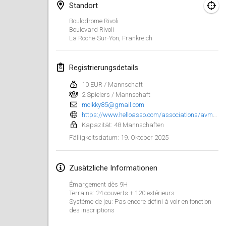
25. Jan. 2025
|
Frankreich
Standort
Boulodrome Rivoli
Februar 2025
Boulevard Rivoli
La Roche-Sur-Yon
,
Frankreich
US Mölkky Winter
7. Feb. 2025
|
Vereinigte Staaten
Registrierungsdetails
10 EUR / Mannschaft
Open des vendanges tardives
2 Spielers / Mannschaft
8. Feb. 2025
|
Frankreich
molkky85@gmail.com
https://www.helloasso.com/associations/avm/evenements/tournoi-de-molkky-avm-2
Indoor de la CASAS
Kapazität: 48 Mannschaften
15. Feb. 2025
|
Frankreich
19. Oktober 2025
Fälligkeitsdatum
:
SM HalliMölkky - Finnish Championship
Zusätzliche Informationen
15. Feb. 2025
|
Finnland
Émargement dès 9H
Terrains: 24 couverts + 120 extérieurs
Warm-up EM Indoor
Système de jeu: Pas encore défini à voir en fonction
28. Feb. 2025
|
Tschechische
des inscriptions
Republik