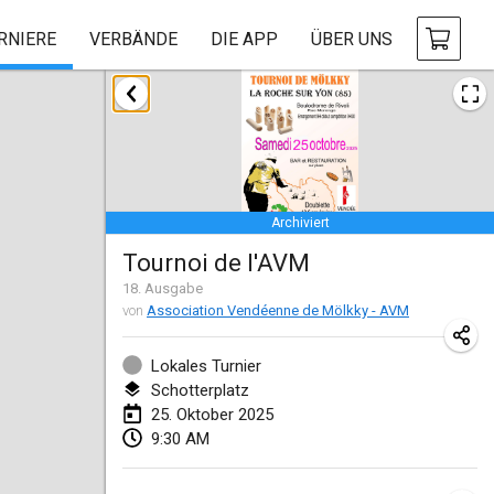
RNIERE
VERBÄNDE
DIE APP
ÜBER UNS
Januar 2025
Tournoi Mixte ASPTTOM
18. Jan. 2025
|
Frankreich
Archiviert
Indoor Polish Open 2025 - Singles
Tournoi de l'AVM
18. Jan. 2025
|
Polen
18
. Ausgabe
von
Association Vendéenne de Mölkky - AVM
Tournoi de St Max
19. Jan. 2025
|
Frankreich
Lokales Turnier
Schotterplatz
Indoor Polish Open 2025 - Doubles
25. Oktober 2025
19. Jan. 2025
|
Polen
9:30 AM
Tournoi de Mölkky - Lesfous Dubâtonvaigeois