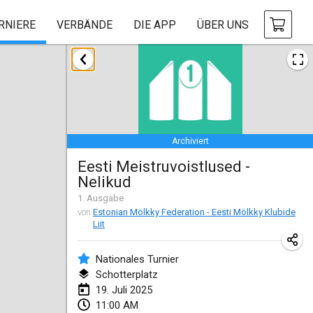
RNIERE
VERBÄNDE
DIE APP
ÜBER UNS
Januar 2025
Tournoi Mixte ASPTTOM
18. Jan. 2025
|
Frankreich
Archiviert
Indoor Polish Open 2025 - Singles
Eesti Meistruvoistlused -
18. Jan. 2025
|
Polen
Nelikud
Tournoi de St Max
1
. Ausgabe
von
Estonian Mölkky Federation - Eesti Mölkky Klubide
19. Jan. 2025
|
Frankreich
Liit
Indoor Polish Open 2025 - Doubles
Nationales Turnier
19. Jan. 2025
|
Polen
Schotterplatz
19. Juli 2025
Tournoi de Mölkky - Lesfous Dubâtonvaigeois
11:00 AM