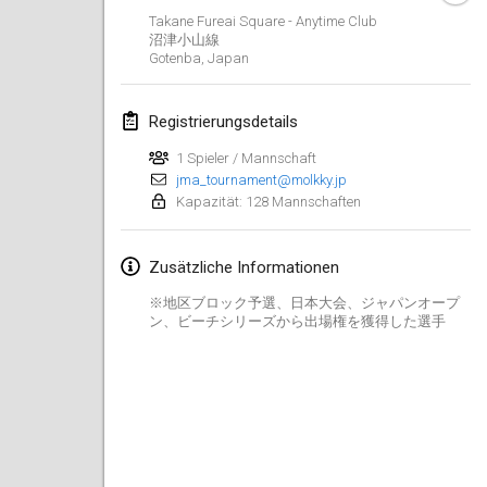
25. Jan. 2025
|
Frankreich
Takane Fureai Square - Anytime Club
沼津小山線
Gotenba
,
Japan
Februar 2025
US Mölkky Winter
Registrierungsdetails
7. Feb. 2025
|
Vereinigte Staaten
1 Spieler / Mannschaft
jma_tournament@molkky.jp
Open des vendanges tardives
Kapazität: 128 Mannschaften
8. Feb. 2025
|
Frankreich
Zusätzliche Informationen
Indoor de la CASAS
15. Feb. 2025
|
Frankreich
※地区ブロック予選、日本大会、ジャパンオープ
ン、ビーチシリーズから出場権を獲得した選手
SM HalliMölkky - Finnish Championship
15. Feb. 2025
|
Finnland
Warm-up EM Indoor
28. Feb. 2025
|
Tschechische
Republik